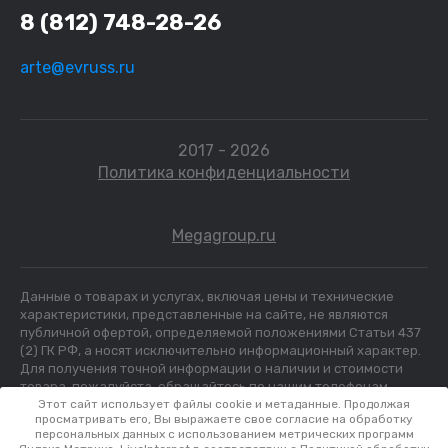
8 (812) 748-28-26
arte@evruss.ru
2017 - 2026
Политика конфиденциальности
Megagroup.ru
Данные о товарах и услугах, включая цены и технические
характеристики, представленные на сайте, не являются
публичной офертой, определяемой положениями Статьи 437
(2) ГК РФ, а носят исключительно информационный характер.
Для получения точной информации о наличии и стоимости
товара, пожалуйста, обращайтесь по нашим телефонам.
Этот сайт использует файлы cookie и метаданные. Продолжая
просматривать его, Вы выражаете свое согласие на обработку
персональных данных с использованием метрических программ