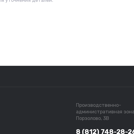
ля уточнения деталей.
Производственно-
административная зон
Порзолово, 3В
8 (812) 748-28-2