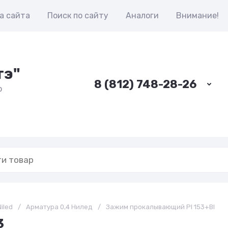
а сайта
Поиск по сайту
Аналоги
Внимание!
тэ"
8 (812) 748-28-26
о
iled
/
Арматура 0,4 Нилед
/
Зажим прокалывающий РI 153+BI
3