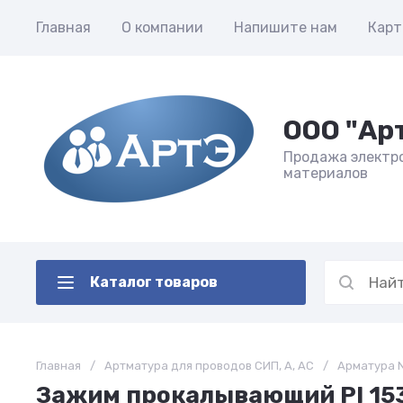
Главная
О компании
Напишите нам
Карт
ООО "Ар
Продажа электр
материалов
Каталог товаров
Главная
/
Артматура для проводов СИП, А, АС
/
Арматура N
Зажим прокалывающий РI 15