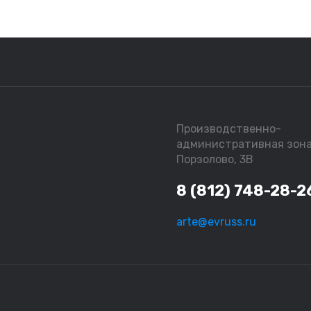
Производственно-
административная зон
Порзолово, 3В
8 (812) 748-28-2
arte@evruss.ru