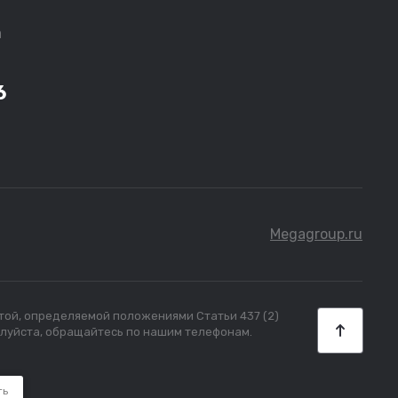
а
6
Megagroup.ru
ртой, определяемой положениями Статьи 437 (2)
алуйста, обращайтесь по нашим телефонам.
ть