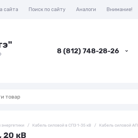
а сайта
Поиск по сайту
Аналоги
Внимание!
тэ"
8 (812) 748-28-26
о
я энергетики
/
Кабель силовой в СПЭ 1-35 кВ
/
Кабель силовой АПв
 20 кВ