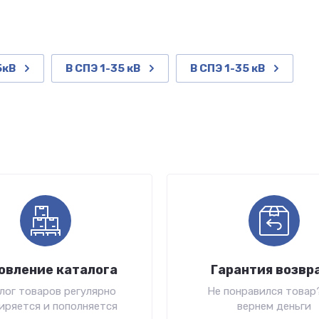
5кВ
В СПЭ 1-35 кВ
В СПЭ 1-35 кВ
овление каталога
Гарантия возвр
лог товаров регулярно
Не понравился товар
иряется и пополняется
вернем деньги