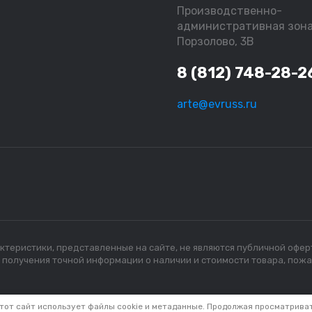
Производственно-
административная зон
Порзолово, 3В
8 (812) 748-28-2
arte@evruss.ru
рактеристики, представленные на сайте, не являются публичной офе
я получения точной информации о наличии и стоимости товара, пож
тот сайт использует файлы cookie и метаданные. Продолжая просматрива