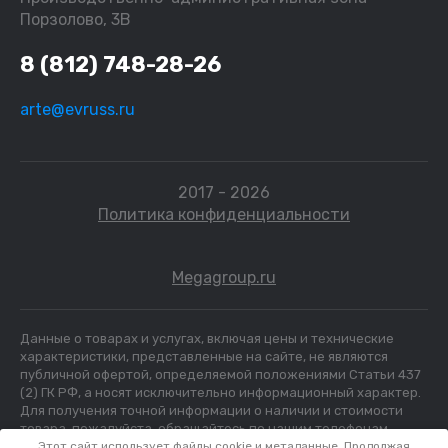
Порзолово, 3В
8 (812) 748-28-26
arte@evruss.ru
2017 - 2026
Политика конфиденциальности
Megagroup.ru
Данные о товарах и услугах, включая цены и технические
характеристики, представленные на сайте, не являются
публичной офертой, определяемой положениями Статьи 437
(2) ГК РФ, а носят исключительно информационный характер.
Для получения точной информации о наличии и стоимости
товара, пожалуйста, обращайтесь по нашим телефонам.
Этот сайт использует файлы cookie и метаданные. Продолжая