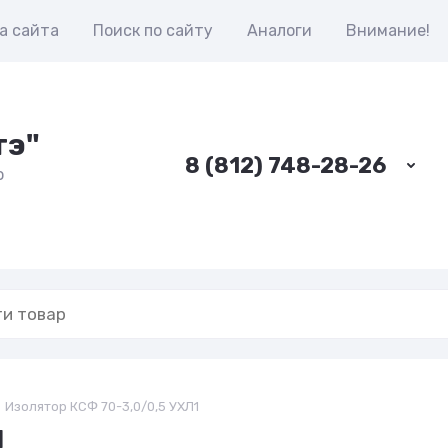
а сайта
Поиск по сайту
Аналоги
Внимание!
тэ"
8 (812) 748-28-26
о
Изолятор КСФ 70-3,0/0,5 УХЛ1
1