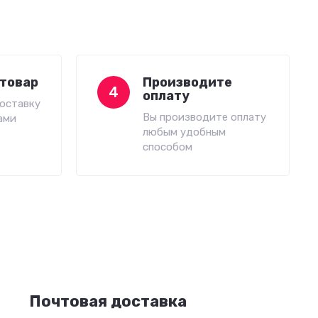
товар
Производите
4
оплату
оставку
Вы производите оплату
ами
любым удобным
способом
Почтовая доставка