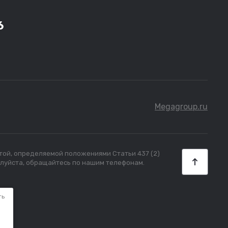
6
Megagroup.ru
ртой, определяемой положениями Статьи 437 (2)
алуйста, обращайтесь по нашим телефонам.
ть