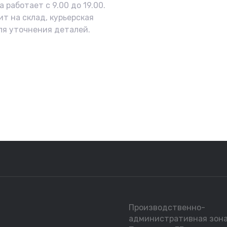
 работает с 9.00 до 19.00.
ит на склад, курьерская
ля уточнения деталей.
Производственно-
административная зон