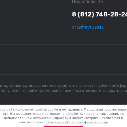
Порзолово, 3В
8 (812) 748-28-2
arte@evruss.ru
рактеристики, представленные на сайте, не являются публичной офе
я получения точной информации о наличии и стоимости товара, пож
тот сайт использует файлы cookie и метаданные. Продолжая просматрива
его, Вы выражаете свое согласие на обработку персональных данных с
использованием метрических программ Яндекс.Метрика, LiveInternet в
соответствии с
Политикой обработки файлов cookie